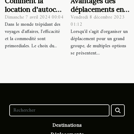
Avantages des
Comment la
déplacements en
location d'autocar
Vendredi 8 décembre 2023
Dimanche 7 avril 2024 00:04
autocar pour les
facilite
01:12
Dans le monde trépidant des
grands groupes
l'organisation de
Lorsqu'il s'agit d'organiser un
voyages d'affaires, l'efficacité
voyages d'affaires
déplacement pour un grand
et la commodité sont
groupe, de multiples options
primordiales. Le choix du...
se présentent....
Destinations