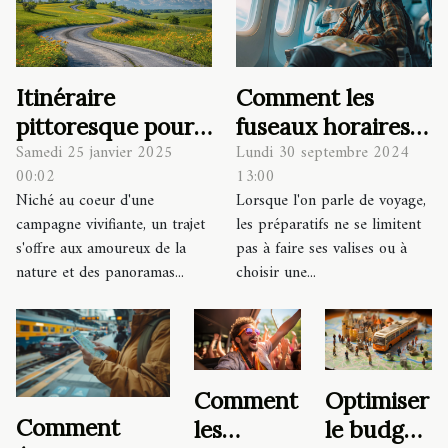
Itinéraire
Comment les
pittoresque pour
fuseaux horaires
Samedi 25 janvier 2025
Lundi 30 septembre 2024
se rendre à la
affectent votre
00:02
13:00
ferme Bastide
expérience de
Niché au coeur d'une
Lorsque l'on parle de voyage,
voyage
campagne vivifiante, un trajet
les préparatifs ne se limitent
s'offre aux amoureux de la
pas à faire ses valises ou à
nature et des panoramas...
choisir une...
Comment
Optimiser
Comment
les
le budget