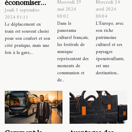
économiser
Mercredi 29
Mercredi 24
autocars
de voyage
mai 2024
avril 2024
Jeudi 5 septembre
sur le
facilitent
en groupe
00:02
00:04
2024 01:11
stationnement
l'accès
avec la
Dans le
L'Europe, avec
Le déplacement en
lors de vos
aux
location
panorama
son riche
train est souvent choisi
voyages en
festivals
d'un bus
culturel français,
patrimoine
pour son confort et son
les festivals de
culturel et ses
train
côté pratique, mais une
de
en
musique
paysages
fois à la gare,...
musique
Europe
représentent des
époustouflants,
en France
moments de
est une
communion et
destination...
de...