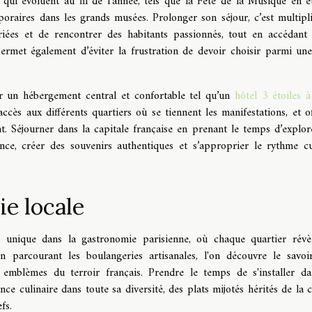
qui évoluent au fil de l’année, tels que la Fête de la Musique en ét
raires dans les grands musées. Prolonger son séjour, c’est multipli
ariées et de rencontrer des habitants passionnés, tout en accédant
ermet également d’éviter la frustration de devoir choisir parmi une
sir un hébergement central et confortable tel qu’un
hôtel 3 étoiles à
’accès aux différents quartiers où se tiennent les manifestations, et of
. Séjourner dans la capitale française en prenant le temps d’explor
ence, créer des souvenirs authentiques et s’approprier le rythme cu
e locale
 unique dans la gastronomie parisienne, où chaque quartier révè
En parcourant les boulangeries artisanales, l'on découvre le savoir
es emblèmes du terroir français. Prendre le temps de s'installer d
ce culinaire dans toute sa diversité, des plats mijotés hérités de la c
fs.