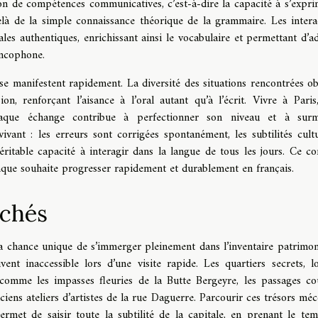
tion de compétences communicatives, c’est-à-dire la capacité à s’expri
là de la simple connaissance théorique de la grammaire. Les intera
ales authentiques, enrichissant ainsi le vocabulaire et permettant d’a
ancophone.
se manifestent rapidement. La diversité des situations rencontrées ob
, renforçant l’aisance à l’oral autant qu’à l’écrit. Vivre à Paris,
haque échange contribue à perfectionner son niveau et à surm
ivant : les erreurs sont corrigées spontanément, les subtilités cultu
éritable capacité à interagir dans la langue de tous les jours. Ce co
onque souhaite progresser rapidement et durablement en français.
achés
r la chance unique de s’immerger pleinement dans l’inventaire patrimon
ent inaccessible lors d’une visite rapide. Les quartiers secrets, l
tes comme les impasses fleuries de la Butte Bergeyre, les passages co
iens ateliers d’artistes de la rue Daguerre. Parcourir ces trésors mé
rmet de saisir toute la subtilité de la capitale, en prenant le te