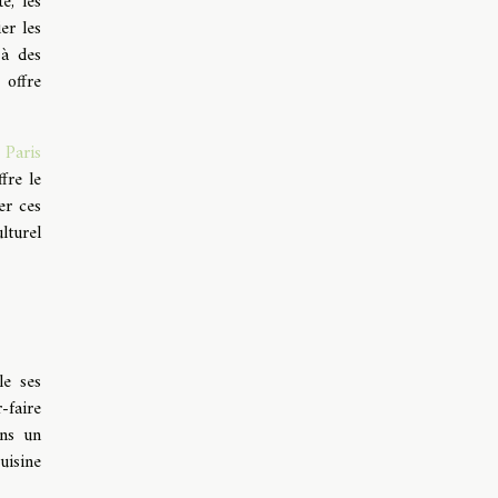
é, les
er les
 à des
 offre
 Paris
fre le
er ces
lturel
le ses
-faire
ans un
uisine