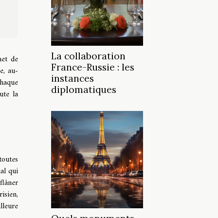
La collaboration
met de
France-Russie : les
e, au-
instances
chaque
diplomatiques
ute la
toutes
al qui
flâner
isien,
lleure