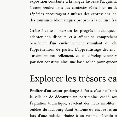
exposition constante à la langue favorise l’acquisi
à comprendre dans des contextes réels, bien au-de
répétées encouragent à utiliser des expressions loc
des tournures idiomatiques propres à la culture fr
Grâce à cette immersion, les progrès linguistiques 
adapter son discours et à affiner sa compréhension
bénéficier d’un environnement stimulant où c
l’appréhension de parler. L’apprentissage devient v
s’assimilent naturellement, et l’on développe une v
parisien constitue ainsi une base solide pour quic
Explorer les trésors c
Profiter d’un séjour prolongé à Paris, c’est s’offri
la ville et de découvrir un patrimoine caché souv
l’agitation touristique, révèlent des lieux insoli
oubliés du faubourg Saint-Antoine ou encore les anc
lors d’une balade urbaine à un rythme détendu pe