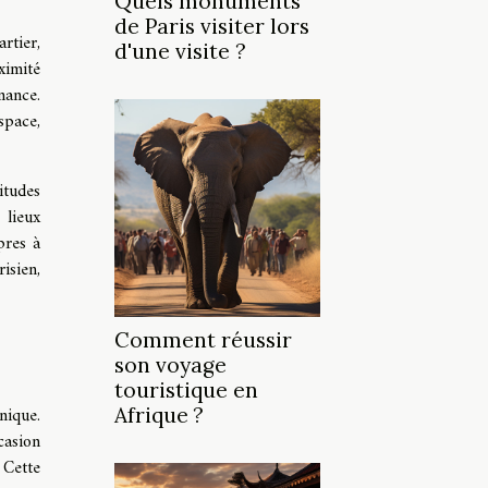
Quels monuments
de Paris visiter lors
rtier,
d'une visite ?
ximité
nance.
space,
itudes
lieux
pres à
isien,
Comment réussir
son voyage
touristique en
nique.
Afrique ?
casion
 Cette