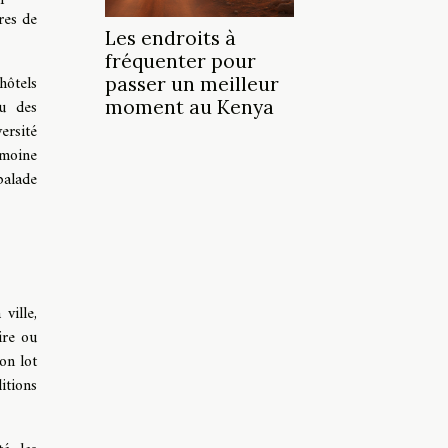
res de
Les endroits à
fréquenter pour
hôtels
passer un meilleur
ou des
moment au Kenya
ersité
imoine
balade
ville,
ire ou
on lot
itions