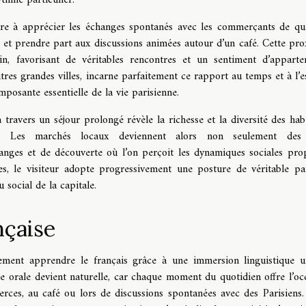
dre à apprécier les échanges spontanés avec les commerçants de qua
x et prendre part aux discussions animées autour d’un café. Cette pro
bain, favorisant de véritables rencontres et un sentiment d’apparte
utres grandes villes, incarne parfaitement ce rapport au temps et à l’e
posante essentielle de la vie parisienne.
 travers un séjour prolongé révèle la richesse et la diversité des hab
ues. Les marchés locaux deviennent alors non seulement des 
anges et de découverte où l’on perçoit les dynamiques sociales pro
s, le visiteur adopte progressivement une posture de véritable par
 social de la capitale.
nçaise
ement apprendre le français grâce à une immersion linguistique u
ue orale devient naturelle, car chaque moment du quotidien offre l’oc
rces, au café ou lors de discussions spontanées avec des Parisiens.