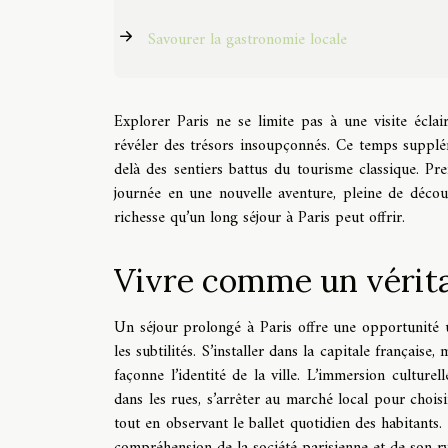
Savourer la gastronomie locale
Explorer Paris ne se limite pas à une visite éclai
révéler des trésors insoupçonnés. Ce temps supplém
delà des sentiers battus du tourisme classique. P
journée en une nouvelle aventure, pleine de découv
richesse qu’un long séjour à Paris peut offrir.
Vivre comme un vérita
Un séjour prolongé à Paris offre une opportunité u
les subtilités. S’installer dans la capitale français
façonne l’identité de la ville. L’immersion culture
dans les rues, s’arrêter au marché local pour choi
tout en observant le ballet quotidien des habitants.
compréhension de la société parisienne et de son ry