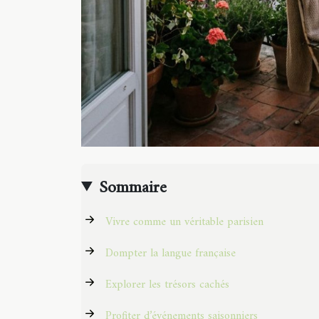
Sommaire
Vivre comme un véritable parisien
Dompter la langue française
Explorer les trésors cachés
Profiter d’événements saisonniers