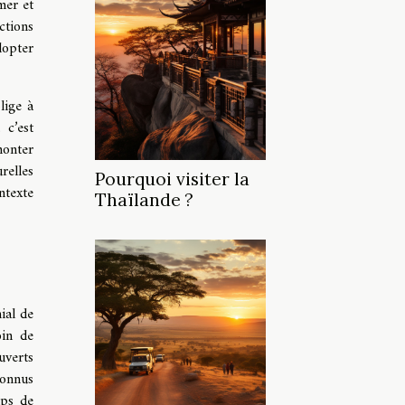
mer et
ctions
dopter
lige à
 c’est
onter
relles
Pourquoi visiter la
ntexte
Thaïlande ?
ial de
oin de
uverts
connus
mps de