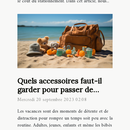
le coût du stationnement. Dans cet article, nous...
Quels accessoires faut-il
garder pour passer de
belles vacances à la plage
Mercredi 20 septembre 2023 02:08
avec bébé ?
Les vacances sont des moments de détente et de
distraction pour rompre un temps soit peu avec la
routine. Adultes, jeunes, enfants et même les bébés