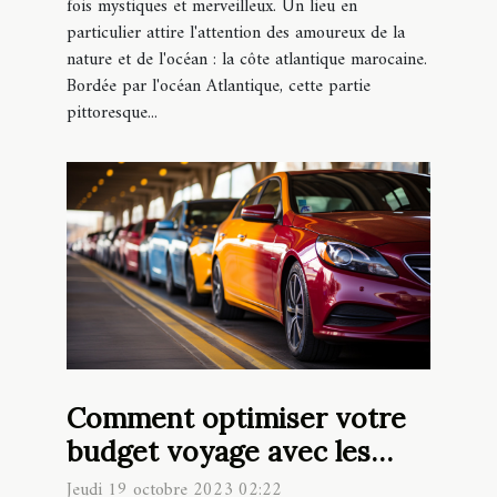
fois mystiques et merveilleux. Un lieu en
particulier attire l'attention des amoureux de la
nature et de l'océan : la côte atlantique marocaine.
Bordée par l'océan Atlantique, cette partie
pittoresque...
Comment optimiser votre
budget voyage avec les
parkings à bas prix
Jeudi 19 octobre 2023 02:22