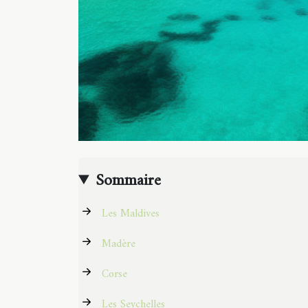
Sommaire
Les Maldives
Madère
Corse
Les Seychelles