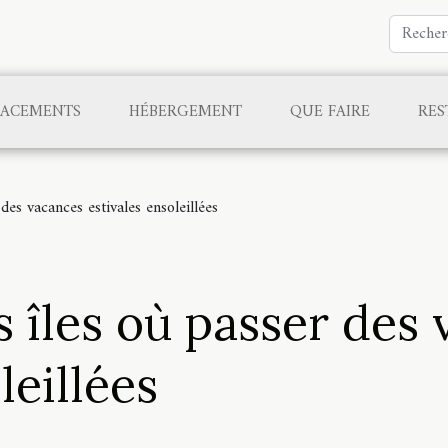
LACEMENTS
HÉBERGEMENT
QUE FAIRE
RES
 des vacances estivales ensoleillées
s îles où passer des
leillées