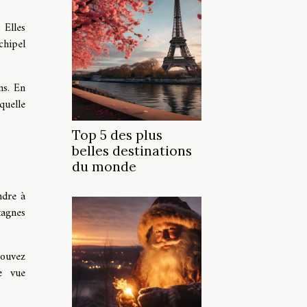
 Elles
chipel
ns. En
quelle
Top 5 des plus
belles destinations
du monde
ndre à
tagnes
pouvez
e vue