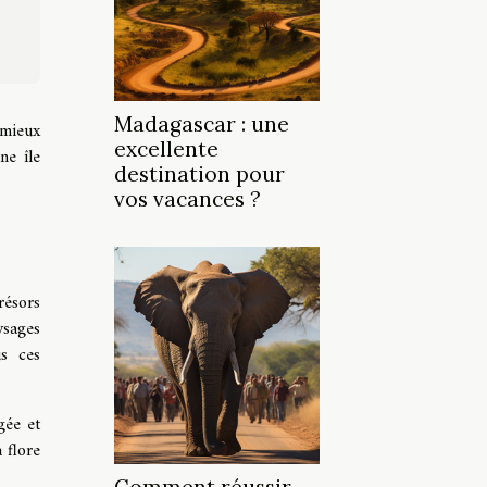
Madagascar : une
 mieux
excellente
ne île
destination pour
vos vacances ?
résors
ysages
us ces
gée et
 flore