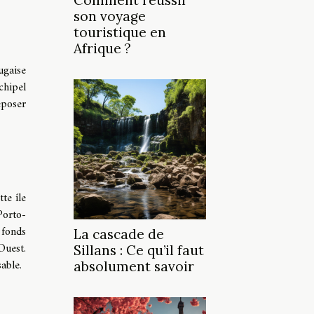
Comment réussir
son voyage
touristique en
Afrique ?
ugaise
chipel
eposer
te île
Porto-
 fonds
La cascade de
Ouest.
Sillans : Ce qu’il faut
sable.
absolument savoir