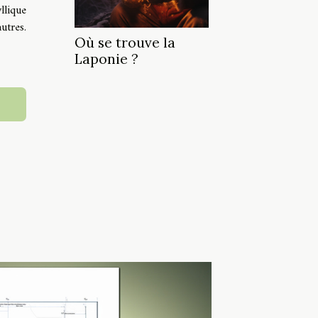
llique
utres.
Où se trouve la
Laponie ?