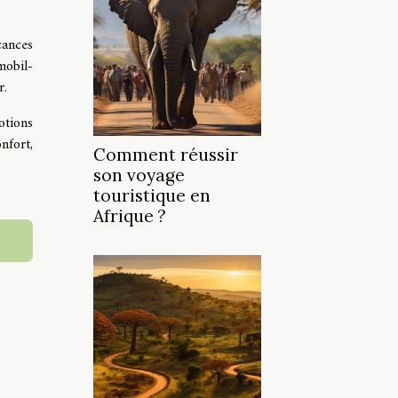
cances
mobil-
r.
otions
nfort,
Comment réussir
son voyage
touristique en
Afrique ?