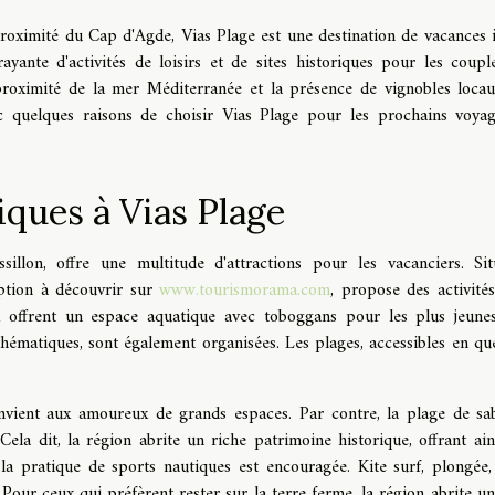
roximité du Cap d'Agde, Vias Plage est une destination de vacances i
ayante d'activités de loisirs et de sites historiques pour les couple
a proximité de la mer Méditerranée et la présence de vignobles locau
c quelques raisons de choisir Vias Plage pour les prochains voya
iques à Vias Plage
illon, offre une multitude d'attractions pour les vacanciers. Si
eption à découvrir sur
www.tourismorama.com
, propose des activité
x offrent un espace aquatique avec toboggans pour les plus jeune
 thématiques, sont également organisées. Les plages, accessibles en qu
onvient aux amoureux de grands espaces. Par contre, la plage de sa
 Cela dit, la région abrite un riche patrimoine historique, offrant ain
 la pratique de sports nautiques est encouragée. Kite surf, plongée, 
. Pour ceux qui préfèrent rester sur la terre ferme, la région abrite un