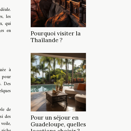
déale.
s, les
x, qui
ges en
Pourquoi visiter la
Thaïlande ?
tuée à
s pour
s. Des
elques
ble de
si des
Pour un séjour en
voile,
Guadeloupe, quelles
 riche