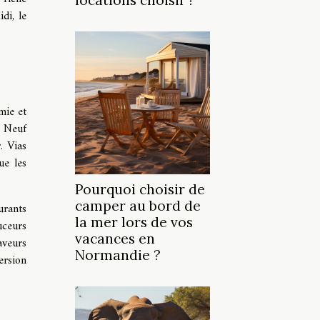
locations choisir ?
di, le
mie et
e Neuf
. Vias
ue les
Pourquoi choisir de
camper au bord de
urants
la mer lors de vos
uceurs
vacances en
aveurs
Normandie ?
ersion